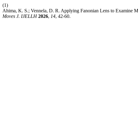
(1)
Ahima, K. S.; Vennela, D. R. Applying Fanonian Lens to Examine M
Moves J. IJELLH
2026
,
14
, 42-60.